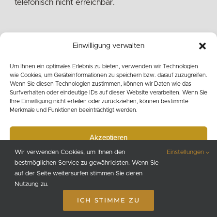
telefonisch nicht erreichbar.
Einwilligung verwalten
Um Ihnen ein optimales Erlebnis zu bieten, verwenden wir Technologien
wie Cookies, um Geräteinformationen zu speichern bzw. darauf zuzugreifen.
©
2026 Dr. Rösner, Praxis für Kieferorthopädie ·
Datenschutz
Wenn Sie diesen Technologien zustimmen, können wir Daten wie das
·
Impressum
Surfverhalten oder eindeutige IDs auf dieser Website verarbeiten. Wenn Sie
Ihre Einwilligung nicht erteilen oder zurückziehen, können bestimmte
Merkmale und Funktionen beeinträchtigt werden.
Akzeptieren
Wir verwenden Cookies, um Ihnen den
Einstellungen
Ablehnen
bestmöglichen Service zu gewährleisten. Wenn Sie
auf der Seite weitersurfen stimmen Sie deren
Voreinstellungen anzeigen
Nutzung zu.
ICH STIMME ZU
Cookie-Richtlinie
Datenschutzerklärung
Impressum