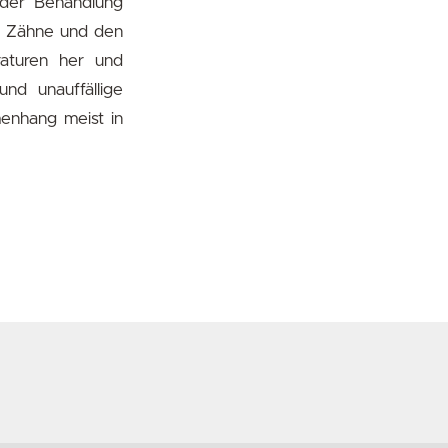
 der Behandlung
n Zähne und den
raturen her und
nd unauffällige
menhang meist in