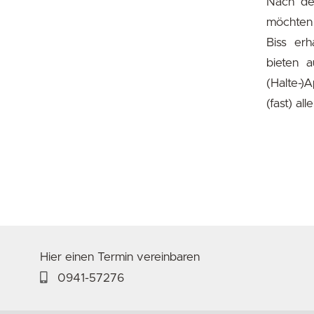
Nach de
möchten 
Biss erh
bieten 
(Halte-)
(fast) al
Hier einen Termin vereinbaren
0941-57276