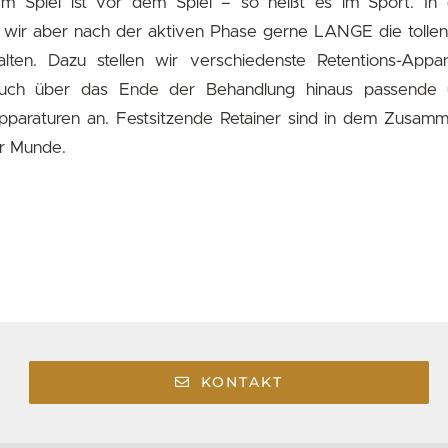
m Spiel ist vor dem Spiel – so heißt es im Sport. In
wir aber nach der aktiven Phase gerne LANGE die tolle
alten. Dazu stellen wir verschiedenste Retentions-Appa
auch über das Ende der Behandlung hinaus passende u
Apparaturen an. Festsitzende Retainer sind in dem Zusam
ler Munde.
KONTAKT