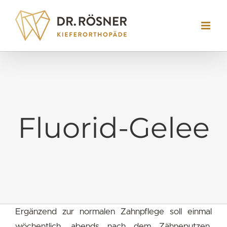
Skip
to
content
Fluorid-Gelee
Ergänzend zur normalen Zahnpflege soll einmal
wöchentlich, abends nach dem Zähneputzen,