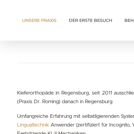
Skip
to
UNSERE PRAXIS
DER ERSTE BESUCH
BEH
content
Kieferorthopäde in Regensburg, seit 2011 ausschlie
(Praxis Dr. Roming) danach in Regensburg
Umfangreiche Erfahrung mit selbstligierenden Syst
Lingualtechnik
Anwender (zertifiziert für Incognito,
Festsitzende Kl. II Mechaniken